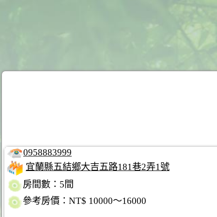
0958883999
宜蘭縣五結鄉大吉五路181巷2弄1號
房間數：5間
參考房價：NT$ 10000～16000