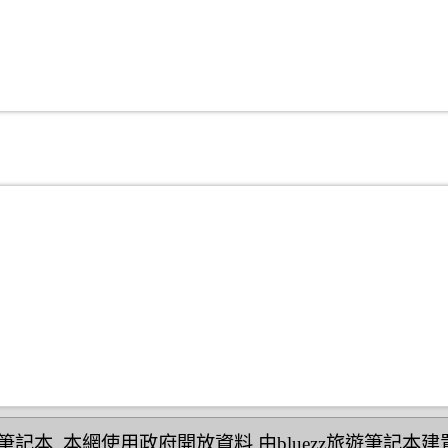
民宿筆記本
,本網使用政府開放資料,由bluezz旅遊筆記本建