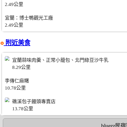
2.49公里
宜蘭：博士鴨觀光工廠
2.49公里
附近美食
宜蘭蒜味肉羹、正常小籠包、北門綠豆沙牛乳
8.29公里
李傳仁麻糬
10.78公里
礁溪包子饅頭專賣店
13.78公里
bluezz