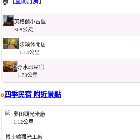
🏠【
宜蘭訂房
】
英格蘭小古堡
308公尺
法頌休閒居
1.14公里
浮水印民宿
1.78公里
四季民宿 附近景點
夢田觀光米廠
1.12公里
博士鴨觀光工廠