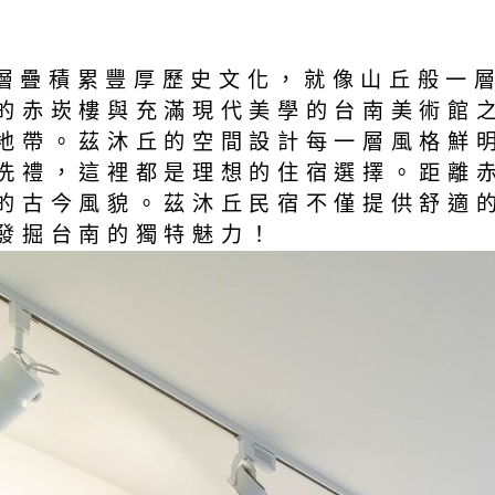
想於台南層疊積累豐厚歷史文化，就像山丘般
的赤崁樓與充滿現代美學的台南美術館
地帶。茲沐丘的空間設計每一層風格鮮
洗禮，這裡都是理想的住宿選擇。距離
的古今風貌。茲沐丘民宿不僅提供舒適
發掘台南的獨特魅力！