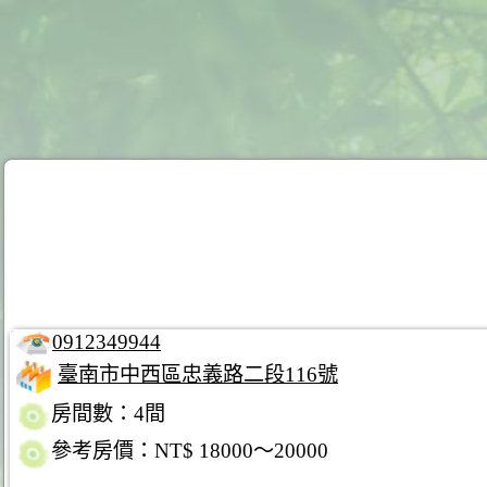
0912349944
臺南市中西區忠義路二段116號
房間數：4間
參考房價：NT$ 18000～20000