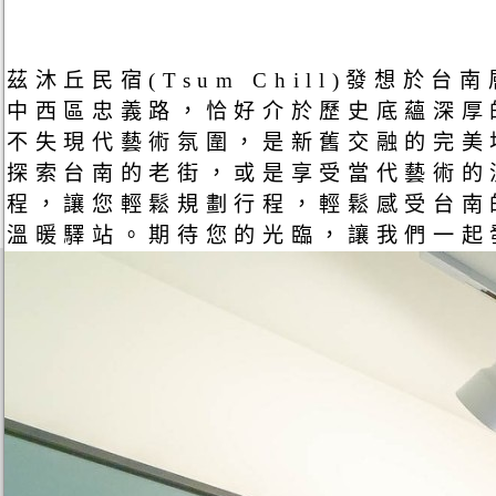
茲沐丘民宿(Tsum Chill)發
中西區忠義路，恰好介於歷史底蘊深厚
不失現代藝術氛圍，是新舊交融的完美
探索台南的老街，或是享受當代藝術的
程，讓您輕鬆規劃行程，輕鬆感受台南
溫暖驛站。期待您的光臨，讓我們一起