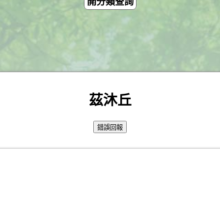
開分類查詢
茲沐丘