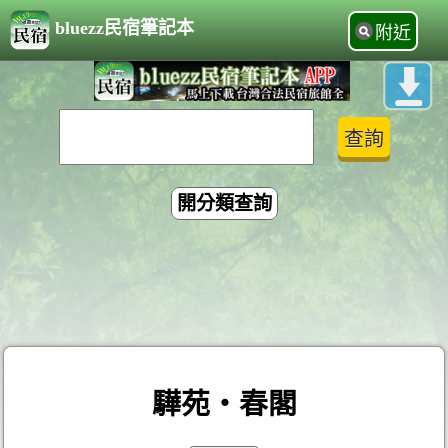
bluezz民宿筆記本
附近
開分類查詢
驊苑‧春閣