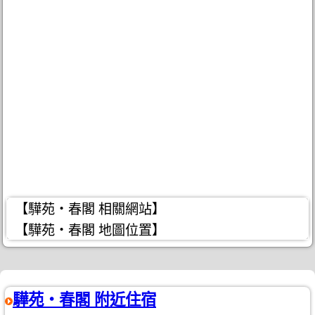
【驊苑‧春閣 相關網站】
【驊苑‧春閣 地圖位置】
驊苑‧春閣 附近住宿