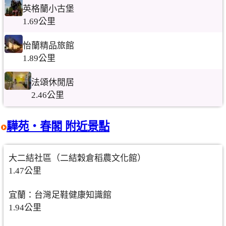
英格蘭小古堡
1.69公里
怡蘭精品旅館
1.89公里
法頌休閒居
2.46公里
驊苑‧春閣 附近景點
大二結社區（二結穀倉稻農文化館）
1.47公里
宜蘭：台灣足鞋健康知識館
1.94公里