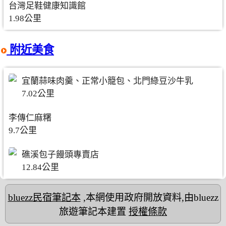
台灣足鞋健康知識館
1.98公里
附近美食
宜蘭蒜味肉羹、正常小籠包、北門綠豆沙牛乳
7.02公里
李傳仁麻糬
9.7公里
礁溪包子饅頭專賣店
12.84公里
bluezz民宿筆記本
,本網使用政府開放資料,由bluezz
旅遊筆記本建置
授權條款