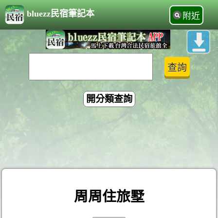
bluezz民宿筆記本
附近
開分類查詢
周周住旅墅