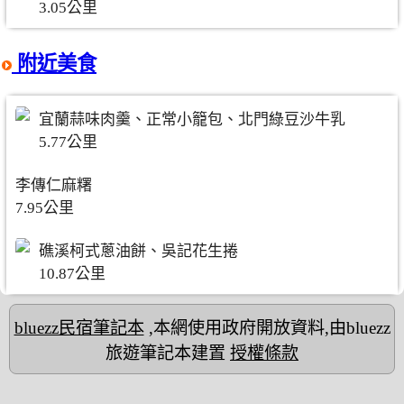
3.05公里
附近美食
宜蘭蒜味肉羹、正常小籠包、北門綠豆沙牛乳
5.77公里
李傳仁麻糬
7.95公里
礁溪柯式蔥油餅、吳記花生捲
10.87公里
bluezz民宿筆記本
,本網使用政府開放資料,由bluezz
旅遊筆記本建置
授權條款