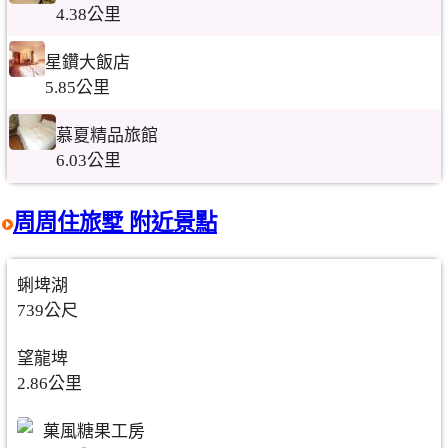
4.38公里
星鑽大飯店
5.85公里
慕夏精品旅館
6.03公里
周周住旅墅 附近景點
蜊埤湖
739公尺
望龍埤
2.86公里
菓風糖果工房