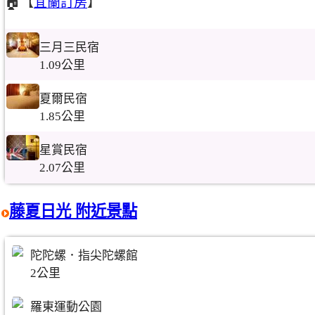
🏠【
宜蘭訂房
】
三月三民宿
1.09公里
夏爾民宿
1.85公里
星賞民宿
2.07公里
藤夏日光 附近景點
陀陀螺．指尖陀螺館
2公里
羅東運動公園