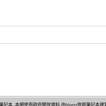
民宿筆記本
,本網使用政府開放資料,由bluezz旅遊筆記本建