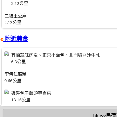
2.12公里
二結王公廟
2.13公里
附近美食
宜蘭蒜味肉羹、正常小籠包、北門綠豆沙牛乳
6.3公里
李傳仁麻糬
9.66公里
礁溪包子饅頭專賣店
13.16公里
bluezz