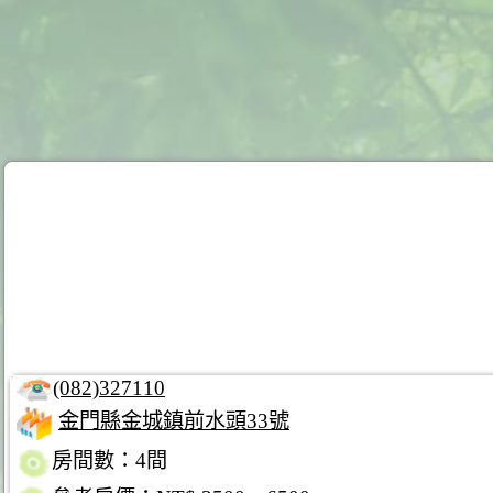
(082)327110
金門縣金城鎮前水頭33號
房間數：4間