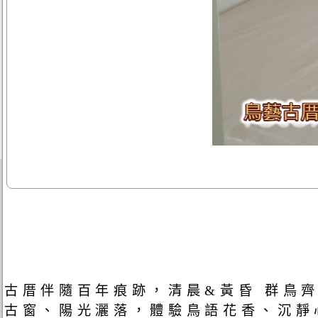
古厝伴隨百年痕跡，清晨&黃昏 群鳥
古窗、陽光灑落，體驗鳥語花香、沉靜