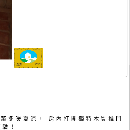
建築冬暖夏涼， 房內打開獨特木質推門
經驗！