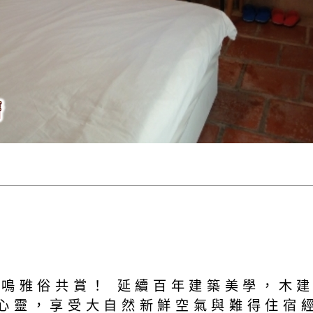
齊鳴雅俗共賞！ 延續百年建築美學，木
心靈，享受大自然新鮮空氣與難得住宿