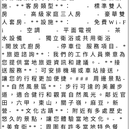
施- **客房類型**： - 標準雙人
房 - 高級家庭三人房 - 豪華雙
人套房- **設施**： - 免費Wi-F
i - 空調 - 平面電視 - 茶
水設備 - 獨立衛浴或共用衛浴
-開放式廚房 -停車位 服務項目- *
*旅遊諮詢**：我們的工作人員樂意為
您提供當地旅遊資訊和建議。- **接
送服務**：可安排機場或車站接送，
讓您的行程更加便捷。### 周邊景點-
**自然風景區**：步行可達的美麗步
道，適合健行和觀賞自然風光。鄰近官
田，六甲，東山，關子嶺，麻豆，新
營- **文化古蹟**：附近有多處歷史
悠久的景點，讓您體驗當地文化。- *
*美食街**：周圍有許多當地特色餐