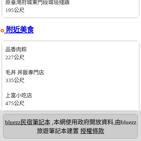
原臺灣府城東門段城垣殘蹟
195公尺
附近美食
品香肉粽
227公尺
毛丼 丼飯專門店
335公尺
上富小吃店
475公尺
bluezz民宿筆記本
,本網使用政府開放資料,由bluezz
旅遊筆記本建置
授權條款