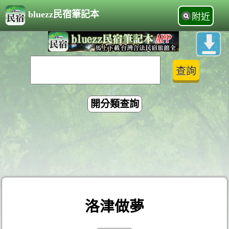
bluezz民宿筆記本
附近
開分類查詢
洛津做夢