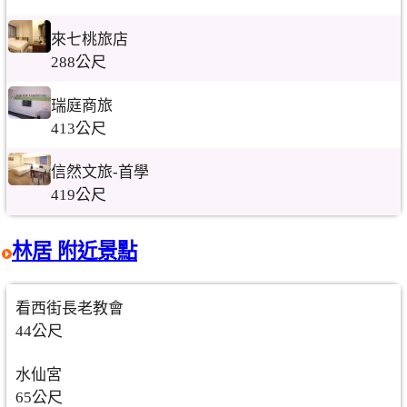
來七桃旅店
288公尺
瑞庭商旅
413公尺
信然文旅-首學
419公尺
林居 附近景點
看西街長老教會
44公尺
水仙宮
65公尺