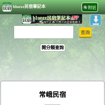
bluezz民宿筆記本
附近
開分類查詢
常峨民宿