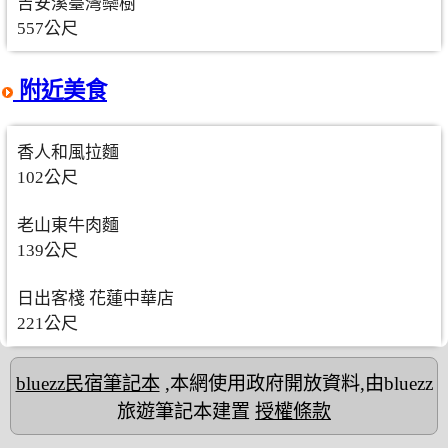
吉安溪臺灣欒樹
557公尺
附近美食
香人和風拉麵
102公尺
老山東牛肉麵
139公尺
日出客棧 花蓮中華店
221公尺
bluezz民宿筆記本
,本網使用政府開放資料,由bluezz
旅遊筆記本建置
授權條款