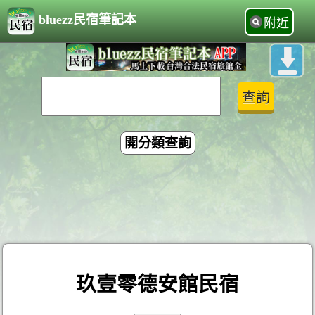
bluezz民宿筆記本
附近
開分類查詢
玖壹零德安館民宿