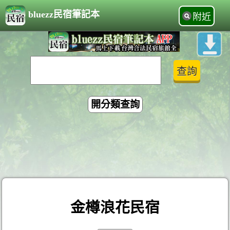
bluezz民宿筆記本
附近
開分類查詢
金樽浪花民宿