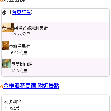
🏠【
台東訂房
】
樂活首都茉莉民宿
7.83公里
東籬房民宿
16.02公里
筆筒樹山莊
18.3公里
金樽浪花民宿 附近景點
泰源幽谷
750公尺