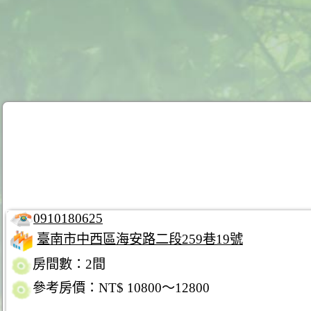
0910180625
臺南市中西區海安路二段259巷19號
房間數：2間
參考房價：NT$ 10800～12800