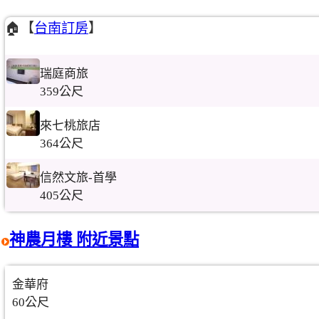
🏠【
台南訂房
】
瑞庭商旅
359公尺
來七桃旅店
364公尺
信然文旅-首學
405公尺
神農月樓 附近景點
金華府
60公尺