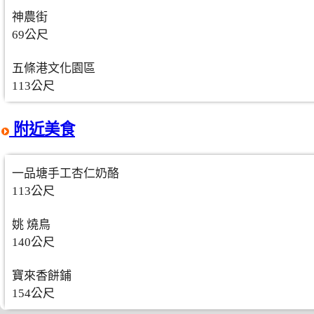
神農街
69公尺
五條港文化園區
113公尺
附近美食
一品塘手工杏仁奶酪
113公尺
姚 燒鳥
140公尺
寶來香餅鋪
154公尺