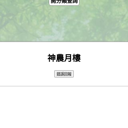
開分類查詢
神農月樓