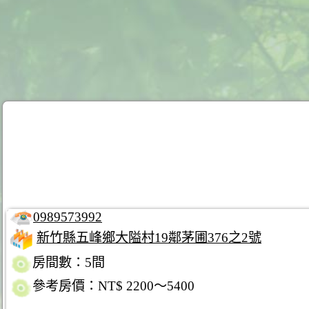
0989573992
新竹縣五峰鄉大隘村19鄰茅圃376之2號
房間數：5間
參考房價：NT$ 2200～5400