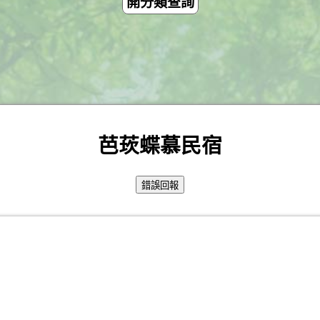
開分類查詢
芭莰蝶慕民宿