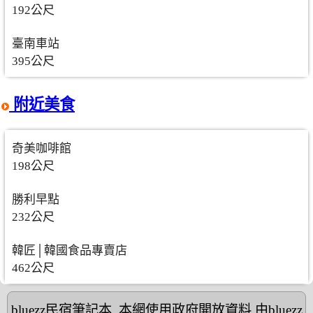
192公尺
臺南車站
395公尺
附近美食
奇美咖啡館
198公尺
勝利早點
232公尺
韓匠│韓國食品專賣店
462公尺
bluezz民宿筆記本
,本網使用政府開放資料,由bluezz