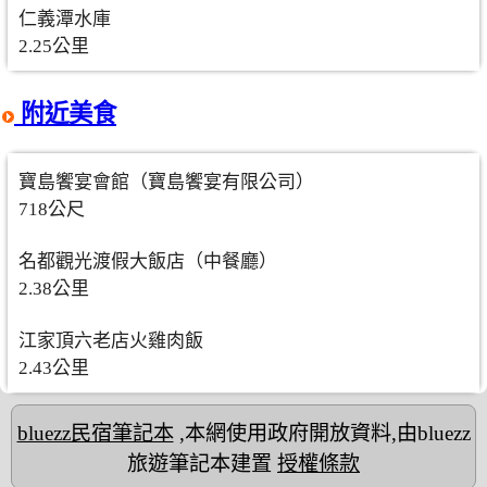
仁義潭水庫
2.25公里
附近美食
寶島饗宴會館（寶島饗宴有限公司）
718公尺
名都觀光渡假大飯店（中餐廳）
2.38公里
江家頂六老店火雞肉飯
2.43公里
bluezz民宿筆記本
,本網使用政府開放資料,由bluezz
旅遊筆記本建置
授權條款