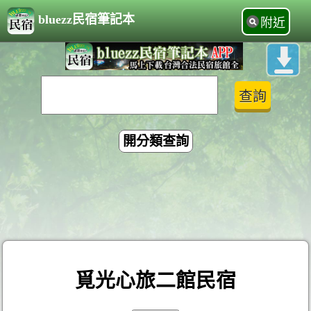
bluezz民宿筆記本
附近
開分類查詢
覓光心旅二館民宿