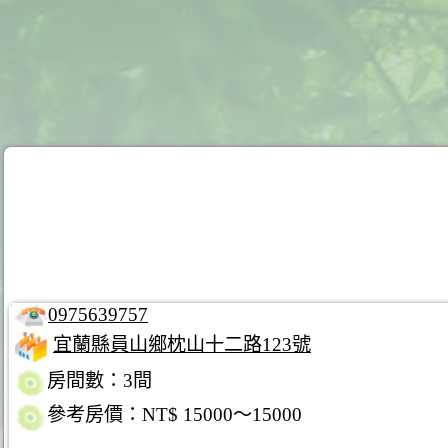
0975639757
宜蘭縣員山鄉枕山十二路123號
房間數：3間
參考房價：NT$ 15000～15000