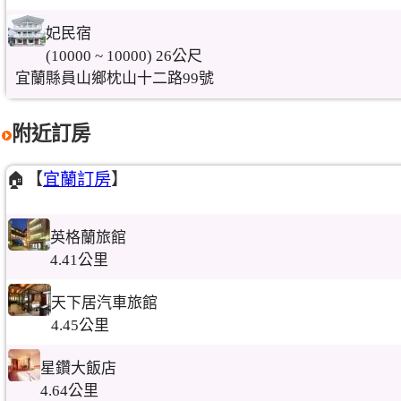
妃民宿
(10000 ~ 10000) 26公尺
宜蘭縣員山鄉枕山十二路99號
附近訂房
🏠【
宜蘭訂房
】
英格蘭旅館
4.41公里
天下居汽車旅館
4.45公里
星鑽大飯店
4.64公里