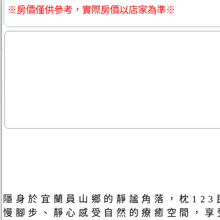
※房價僅供參考，實際房價以店家為準※
隱身於宜蘭員山鄉的靜謐角落，枕12
慢腳步、靜心感受自然的療癒空間，享