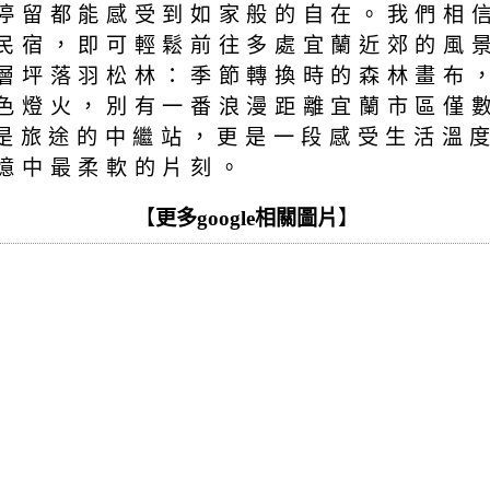
停留都能感受到如家般的自在。我們相
民宿，即可輕鬆前往多處宜蘭近郊的風
層坪落羽松林：季節轉換時的森林畫布
色燈火，別有一番浪漫距離宜蘭市區僅
只是旅途的中繼站，更是一段感受生活溫
憶中最柔軟的片刻。
【
更多google相關圖片
】