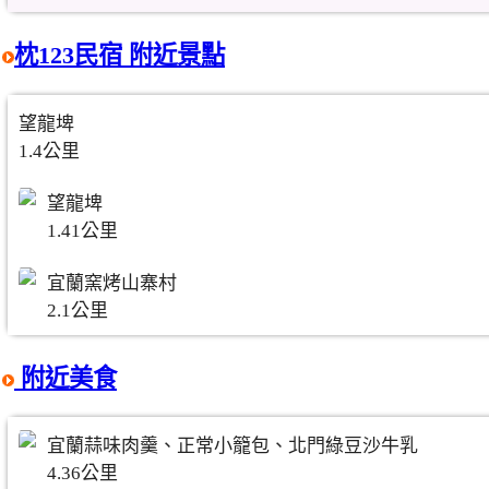
枕123民宿 附近景點
望龍埤
1.4公里
望龍埤
1.41公里
宜蘭窯烤山寨村
2.1公里
附近美食
宜蘭蒜味肉羹、正常小籠包、北門綠豆沙牛乳
4.36公里