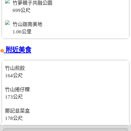
竹夢親子共融公園
699公尺
竹山迦南美地
1.06公里
附近美食
竹山煎餃
164公尺
竹山捲仔粿
173公尺
鄭記韭菜盒
178公尺