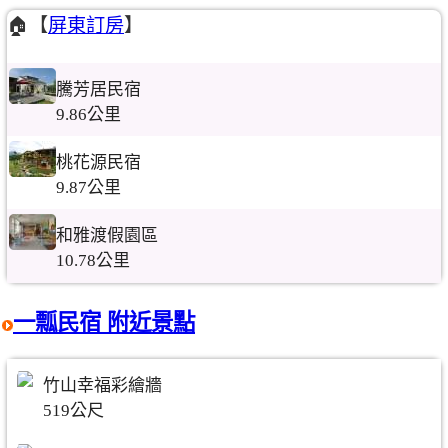
🏠【
屏東訂房
】
騰芳居民宿
9.86公里
桃花源民宿
9.87公里
和雅渡假園區
10.78公里
一瓢民宿 附近景點
竹山幸福彩繪牆
519公尺