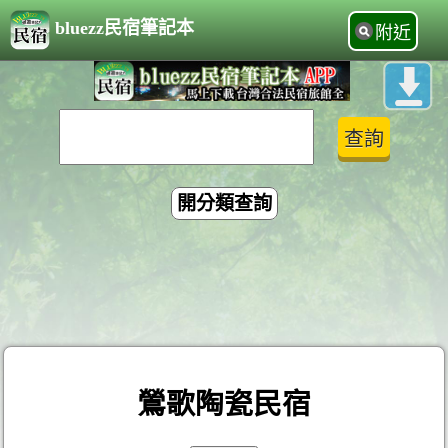
bluezz民宿筆記本
附近
開分類查詢
鶯歌陶瓷民宿