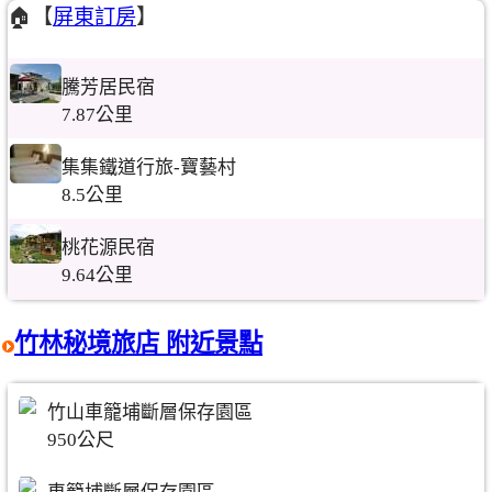
🏠【
屏東訂房
】
騰芳居民宿
7.87公里
集集鐵道行旅-寶藝村
8.5公里
桃花源民宿
9.64公里
竹林秘境旅店 附近景點
竹山車籠埔斷層保存園區
950公尺