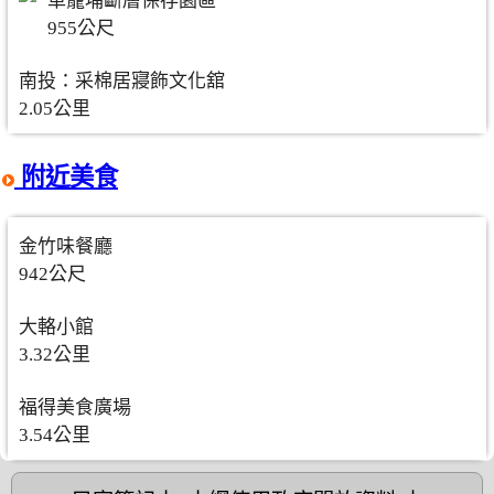
車籠埔斷層保存園區
955公尺
南投：采棉居寢飾文化舘
2.05公里
附近美食
金竹味餐廳
942公尺
大輅小館
3.32公里
福得美食廣場
3.54公里