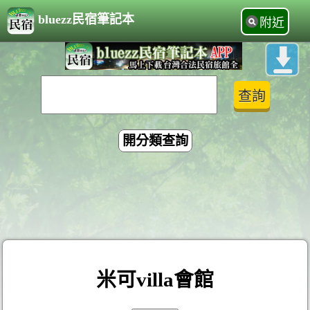
bluezz民宿筆記本
附近
開分類查詢
米可villa會館