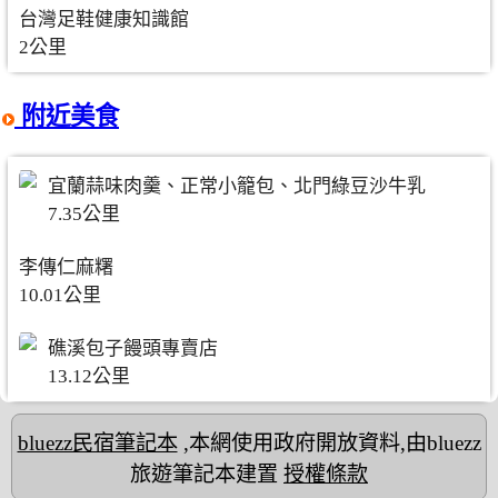
台灣足鞋健康知識館
2公里
附近美食
宜蘭蒜味肉羹、正常小籠包、北門綠豆沙牛乳
7.35公里
李傳仁麻糬
10.01公里
礁溪包子饅頭專賣店
13.12公里
bluezz民宿筆記本
,本網使用政府開放資料,由bluezz
旅遊筆記本建置
授權條款