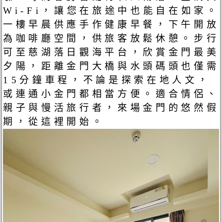
Wi-Fi，讓您在旅途中也能自在如家。
一樓早晨供應手作健康早餐，下午開放
為咖啡廳空間，供旅客放鬆休憩。步行
可至慈湖落日觀海平台，欣賞金門最美
夕陽，距離金門大橋與水頭碼頭也僅需
15分鐘車程，不論是探索在地人文，
或連通小金門都相當方便。適合情侶、
親子與慢活旅行者，來場金門的悠然假
期，從這裡開始。