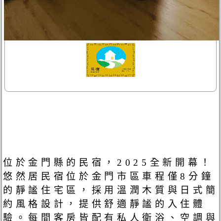
位於金門縣的民宿，2025全新開幕！
悠然居民宿位於金門市區車程僅8分鐘
的靜謐住宅區，採用溫潤木質與日式簡
約風格設計，提供舒適靜謐的入住體
驗。每間客房皆配有私人衛浴、空調與