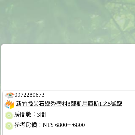
0972280673
新竹縣尖石鄉秀巒村8鄰斯馬庫斯1之5號臨
房間數：3間
參考房價：NT$ 6800～6800