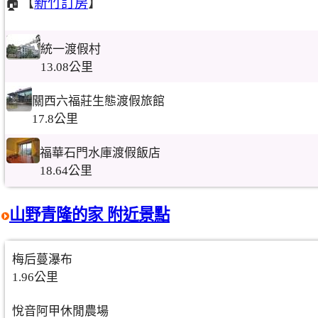
🏠【
新竹訂房
】
統一渡假村
13.08公里
關西六福莊生態渡假旅館
17.8公里
福華石門水庫渡假飯店
18.64公里
山野青隆的家 附近景點
梅后蔓瀑布
1.96公里
悅音阿甲休閒農場