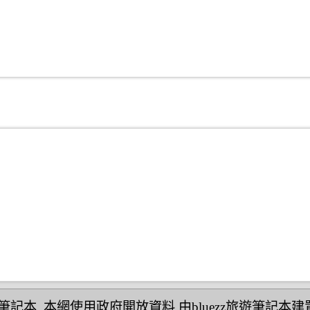
民宿筆記本
,本網使用政府開放資料,由bluezz旅遊筆記本建