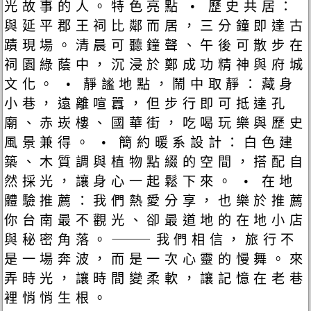
光故事的人。特色亮點 • 歷史共居：
與延平郡王祠比鄰而居，三分鐘即達古
蹟現場。清晨可聽鐘聲、午後可散步在
祠園綠蔭中，沉浸於鄭成功精神與府城
文化。 • 靜謐地點，鬧中取靜：藏身
小巷，遠離喧囂，但步行即可抵達孔
廟、赤崁樓、國華街，吃喝玩樂與歷史
風景兼得。 • 簡約暖系設計：白色建
築、木質調與植物點綴的空間，搭配自
然採光，讓身心一起鬆下來。 • 在地
體驗推薦：我們熱愛分享，也樂於推薦
你台南最不觀光、卻最道地的在地小店
與秘密角落。⸻我們相信，旅行不
是一場奔波，而是一次心靈的慢舞。來
弄時光，讓時間變柔軟，讓記憶在老巷
裡悄悄生根。