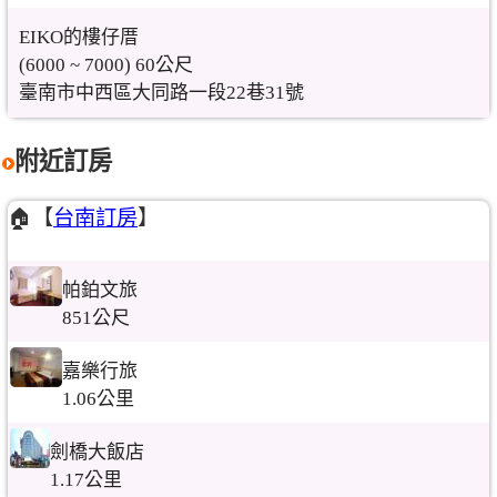
EIKO的樓仔厝
(6000 ~ 7000) 60公尺
臺南市中西區大同路一段22巷31號
附近訂房
🏠【
台南訂房
】
帕鉑文旅
851公尺
嘉樂行旅
1.06公里
劍橋大飯店
1.17公里