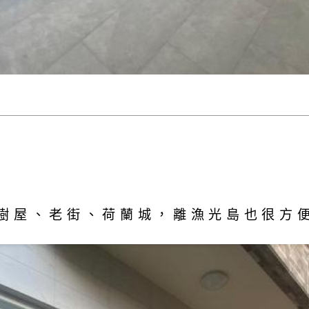
樹屋、老街、荷蘭城，離漁光島也很方