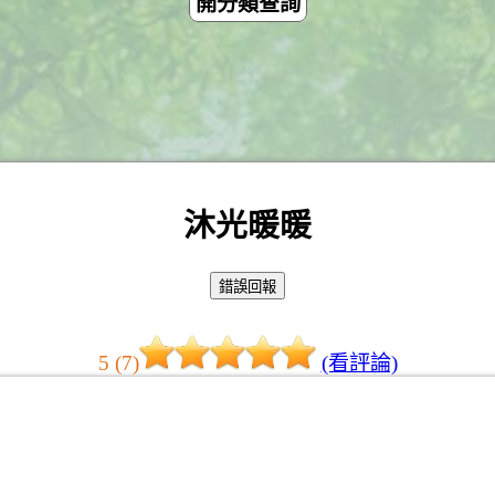
開分類查詢
沐光暖暖
5 (7)
(看評論)