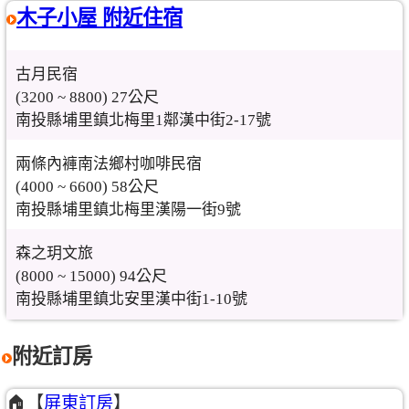
木子小屋 附近住宿
古月民宿
(3200 ~ 8800) 27公尺
南投縣埔里鎮北梅里1鄰漢中街2-17號
兩條內褲南法鄉村咖啡民宿
(4000 ~ 6600) 58公尺
南投縣埔里鎮北梅里漢陽一街9號
森之玥文旅
(8000 ~ 15000) 94公尺
南投縣埔里鎮北安里漢中街1-10號
附近訂房
🏠【
屏東訂房
】