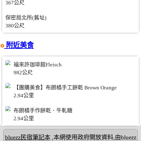
367公尺
保密局北所(舊址)
380公尺
附近美食
福來許珈琲館Fleisch
982公尺
【團購美食】布朗橘手工餅乾 Brown Orange
2.94公里
布朗橘手作餅乾．牛軋糖
2.94公里
bluezz民宿筆記本
,本網使用政府開放資料,由bluezz