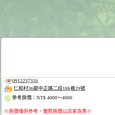
0912237316
仁和村36鄰中正路二段186巷29號
參考房價：NT$ 4000～4000
※房價僅供參考，實際房價以店家為準※