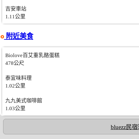
吉安車站
1.11公里
附近美食
Biolove百艾重乳酪蛋糕
478公尺
泰宜味料理
1.02公里
九九美式咖啡館
1.03公里
bluezz