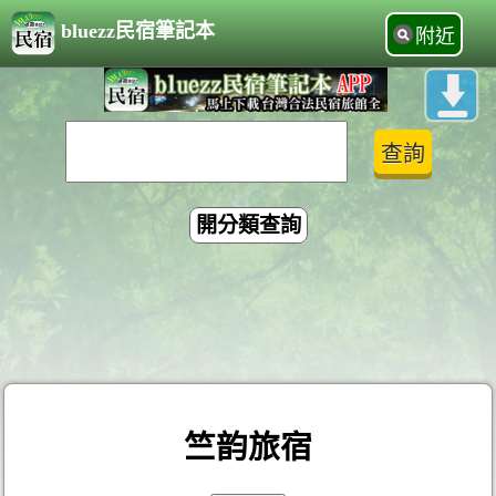
bluezz民宿筆記本
附近
開分類查詢
竺韵旅宿