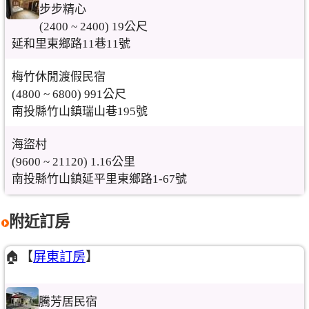
步步精心
(2400 ~ 2400) 19公尺
延和里東鄉路11巷11號
梅竹休閒渡假民宿
(4800 ~ 6800) 991公尺
南投縣竹山鎮瑞山巷195號
海盜村
(9600 ~ 21120) 1.16公里
南投縣竹山鎮延平里東鄉路1-67號
附近訂房
🏠【
屏東訂房
】
騰芳居民宿