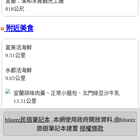
宜蘭：溪和水產觀光工廠
818公尺
附近美食
富美活海鮮
9.51公里
水都活海鮮
9.65公里
宜蘭蒜味肉羹、正常小籠包、北門綠豆沙牛乳
13.31公里
bluezz民宿筆記本
,本網使用政府開放資料,由bluezz
旅遊筆記本建置
授權條款