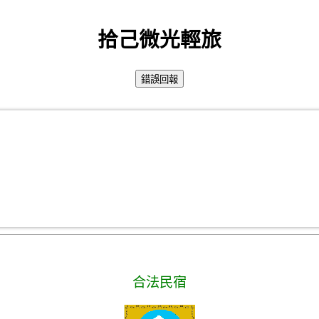
拾己微光輕旅
合法民宿