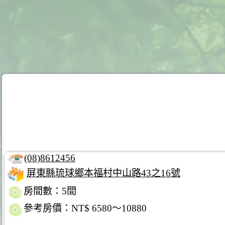
(08)8612456
屏東縣琉球鄉本福村中山路43之16號
房間數：5間
參考房價：NT$ 6580～10880