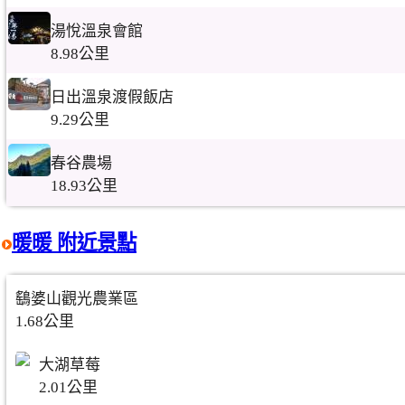
湯悅溫泉會館
8.98公里
日出溫泉渡假飯店
9.29公里
春谷農場
18.93公里
暖暖 附近景點
鷂婆山觀光農業區
1.68公里
大湖草莓
2.01公里