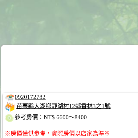
0920172782
苗栗縣大湖鄉靜湖村12鄰香林3之1號
參考房價：NT$ 6600～8400
※房價僅供參考，實際房價以店家為準※