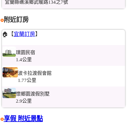
宜蘭縣礁溪鄉武暖路134之7號
附近訂房
🏠【
宜蘭訂房
】
璞園民宿
1.4公里
波卡拉渡假會館
1.77公里
懷鄉園渡假別墅
2.9公里
享假 附近景點