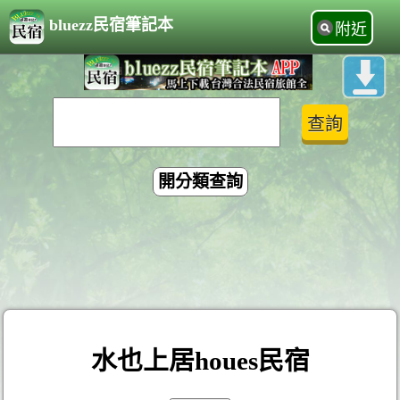
bluezz民宿筆記本
附近
開分類查詢
水也上居houes民宿