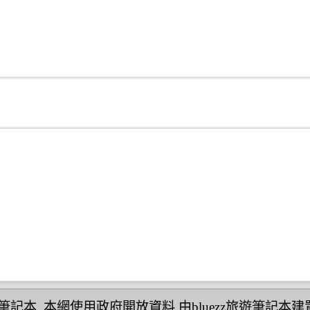
民宿筆記本
,本網使用政府開放資料,由bluezz旅遊筆記本建