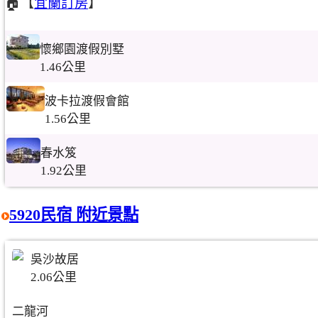
🏠【
宜蘭訂房
】
懷鄉園渡假別墅
1.46公里
波卡拉渡假會館
1.56公里
春水笈
1.92公里
5920民宿 附近景點
吳沙故居
2.06公里
二龍河