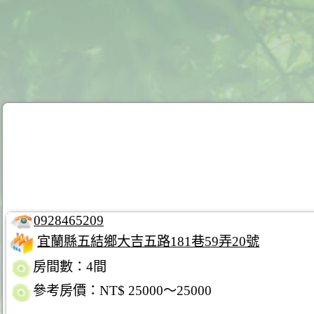
0928465209
宜蘭縣五結鄉大吉五路181巷59弄20號
房間數：4間
參考房價：NT$ 25000～25000