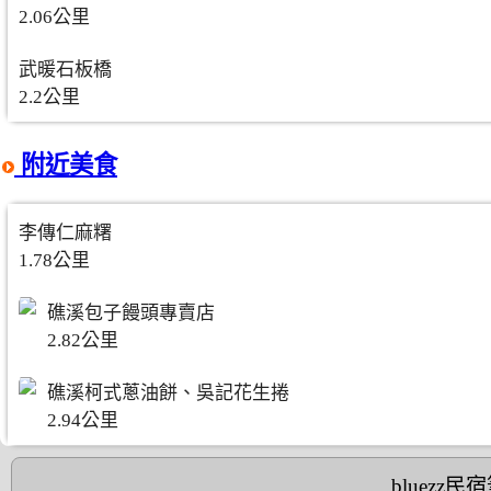
2.06公里
武暖石板橋
2.2公里
附近美食
李傳仁麻糬
1.78公里
礁溪包子饅頭專賣店
2.82公里
礁溪柯式蔥油餅、吳記花生捲
2.94公里
bluezz