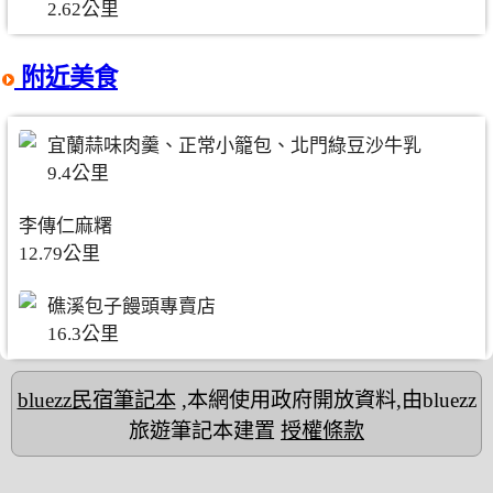
2.62公里
附近美食
宜蘭蒜味肉羹、正常小籠包、北門綠豆沙牛乳
9.4公里
李傳仁麻糬
12.79公里
礁溪包子饅頭專賣店
16.3公里
bluezz民宿筆記本
,本網使用政府開放資料,由bluezz
旅遊筆記本建置
授權條款