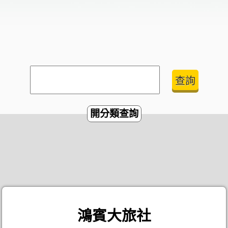
開分類查詢
鴻賓大旅社