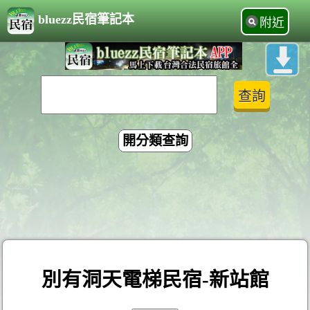
bluezz民宿筆記本
附近
開分類查詢
別有洞天電梯民宿-新站館