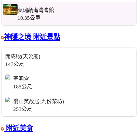
莫瑞納海灣會館
10.35公里
神隱之境 附近景點
開成殿(天公廟)
147公尺
聖明宮
185公尺
翁山英故居(九份茶坊)
253公尺
附近美食