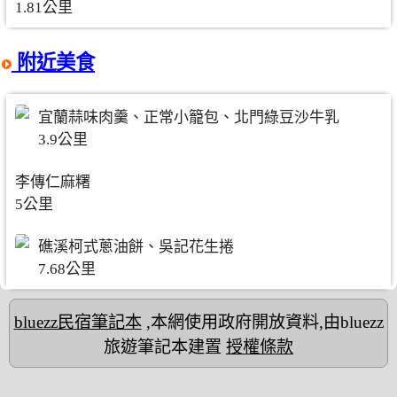
1.81公里
附近美食
宜蘭蒜味肉羹、正常小籠包、北門綠豆沙牛乳
3.9公里
李傳仁麻糬
5公里
礁溪柯式蔥油餅、吳記花生捲
7.68公里
bluezz民宿筆記本
,本網使用政府開放資料,由bluezz
旅遊筆記本建置
授權條款