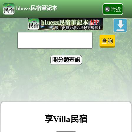
bluezz民宿筆記本
附近
開分類查詢
享Villa民宿