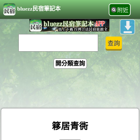
bluezz民宿筆記本
附近
開分類查詢
簃居青衖