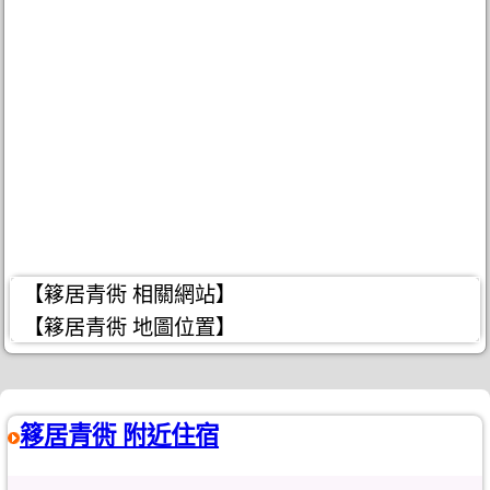
【簃居青衖 相關網站】
【簃居青衖 地圖位置】
簃居青衖 附近住宿