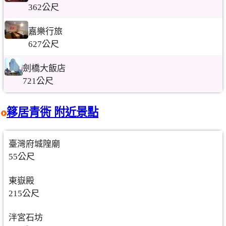
362公尺
嘉樂行旅
627公尺
劍橋大飯店
721公尺
簃居青衖 附近景點
臺灣府城隍廟
55公尺
東嶽殿
215公尺
泮宮石坊