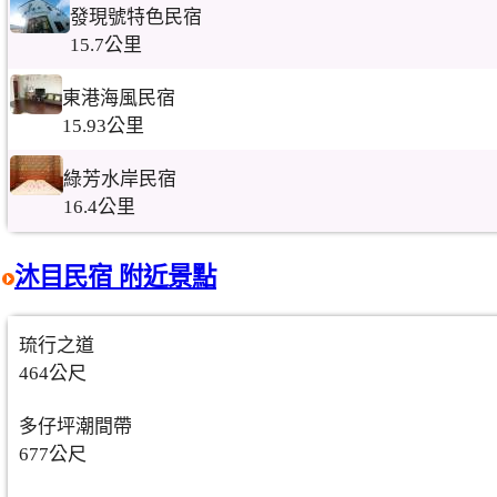
發現號特色民宿
15.7公里
東港海風民宿
15.93公里
綠芳水岸民宿
16.4公里
沐目民宿 附近景點
琉行之道
464公尺
多仔坪潮間帶
677公尺