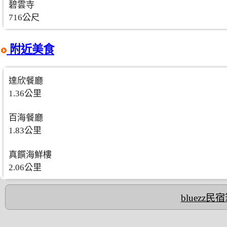
碧雲寺
716公尺
附近美食
達欣餐廳
1.36公里
百海餐廳
1.83公里
真饌海鮮樓
2.06公里
bluezz