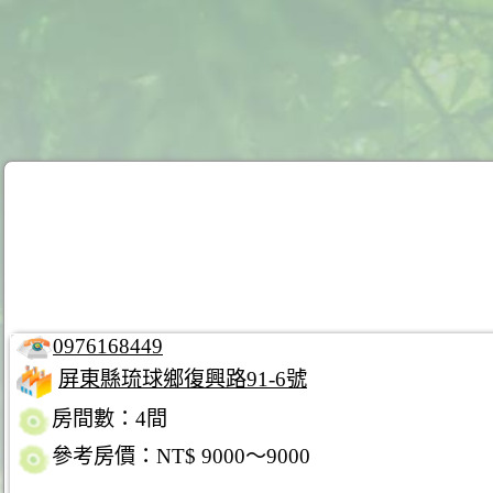
0976168449
屏東縣琉球鄉復興路91-6號
房間數：4間
參考房價：NT$ 9000～9000