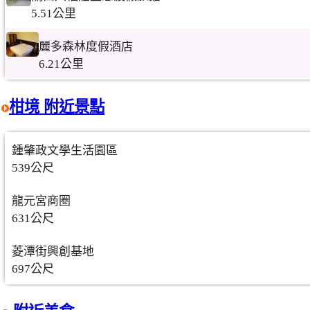
5.51公里
麗多森林度假酒店
6.21公里
柑境 附近景點
鍾肇政文學生活園區
539公尺
龍元宮商圈
631公尺
菱潭街興創基地
697公尺