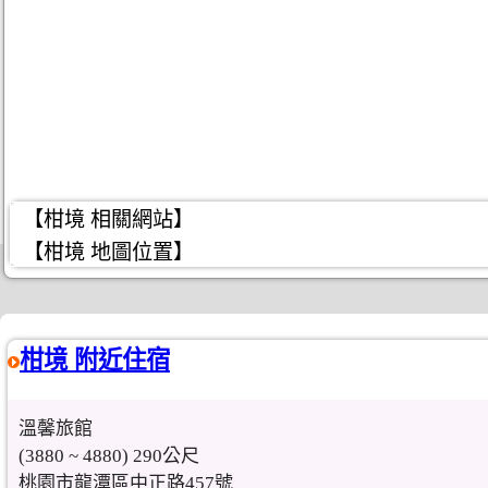
【柑境 相關網站】
【柑境 地圖位置】
柑境 附近住宿
溫馨旅館
(3880 ~ 4880) 290公尺
桃園市龍潭區中正路457號