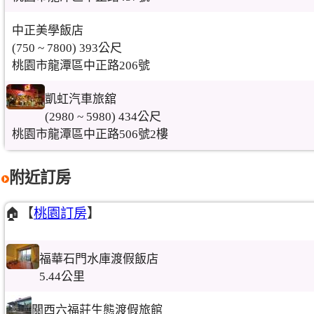
中正美學飯店
(750 ~ 7800) 393公尺
桃園市龍潭區中正路206號
凱虹汽車旅舘
(2980 ~ 5980) 434公尺
桃園市龍潭區中正路506號2樓
附近訂房
🏠【
桃園訂房
】
福華石門水庫渡假飯店
5.44公里
關西六福莊生態渡假旅館