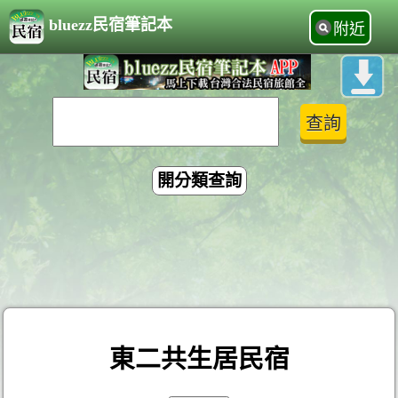
bluezz民宿筆記本
附近
開分類查詢
東二共生居民宿