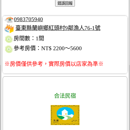
0983705940
臺東縣蘭嶼鄉紅頭村9鄰漁人76-1號
房間數：1間
參考房價：NT$ 2200～5600
※房價僅供參考，實際房價以店家為準※
合法民宿