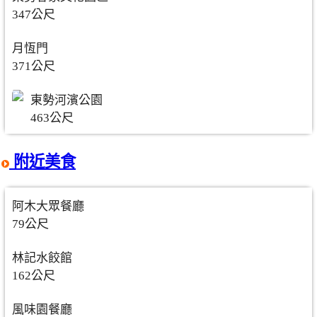
347公尺
月恆門
371公尺
東勢河濱公園
463公尺
附近美食
阿木大眾餐廳
79公尺
林記水餃館
162公尺
風味園餐廳