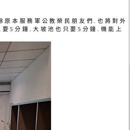
.除原本服務軍公教榮民朋友們.也將對外
要5分鐘.大坡池也只要5分鐘.機能上