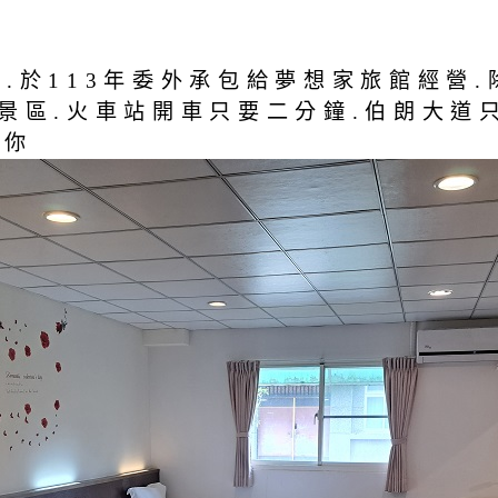
.於113年委外承包給夢想家旅館經營
景區.火車站開車只要二分鐘.伯朗大道只
謝你