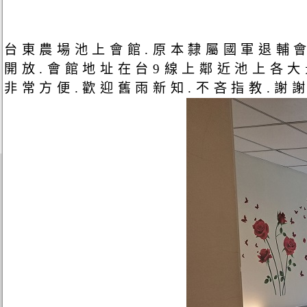
台東農場池上會館.原本隸屬國軍退輔會
開放.會館地址在台9線上鄰近池上各大
非常方便.歡迎舊雨新知.不吝指教.謝