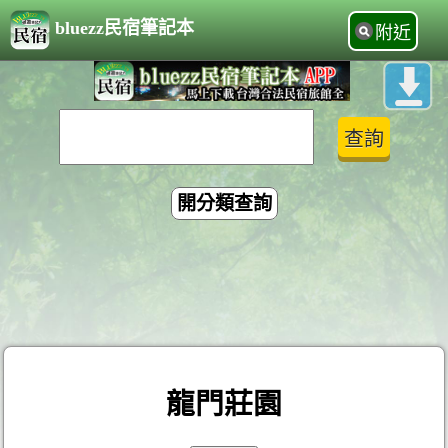
bluezz民宿筆記本
附近
開分類查詢
龍門莊園